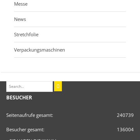
Messe
News
Stretchfolie
Verpackungsmaschinen
BESUCHER
Seitenaufrufe gesamt:
240739
Besucher gesamt:
136004