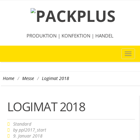
PRODUKTION | KONFEKTION | HANDEL
TOG
NAVI
/
/
Logimat 2018
Home
Messe
LOGIMAT 2018
Standard
by
ppl2017_start
9. Januar 2018