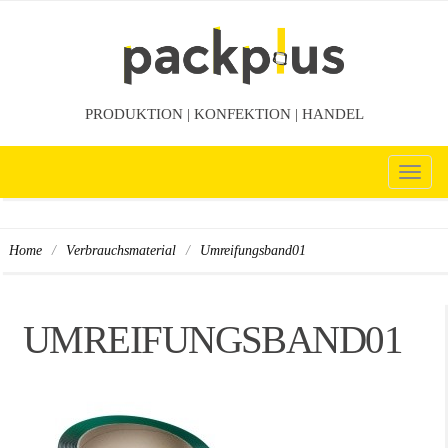
PRODUKTION | KONFEKTION | HANDEL
TOG
NAV
/
/
Umreifungsband01
Home
Verbrauchsmaterial
UMREIFUNGSBAND01