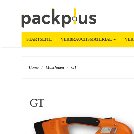
STARTSEITE
VERBRAUCHSMATERIAL
VER
/
/
GT
Home
Maschinen
GT