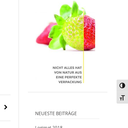
UMSC
SCHR
NEUESTE BEITRÄGE
Logimat 2018