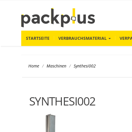
STARTSEITE
VERBRAUCHSMATERIAL
VERP
/
/
Synthesi002
Home
Maschinen
SYNTHESI002