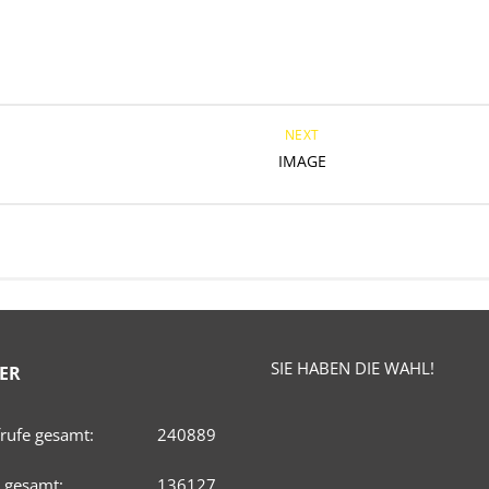
NEXT
IMAGE
SIE HABEN DIE WAHL!
ER
frufe gesamt:
240889
 gesamt:
136127