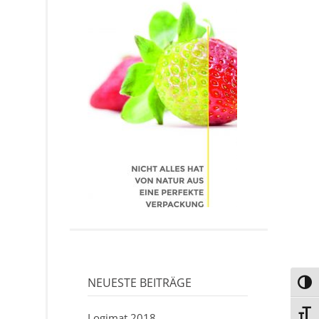
NEUESTE BEITRÄGE
UMSC
SCHR
Logimat 2018